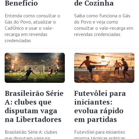
Benefício
de Cozinha
Entenda como consultar o
Saiba como funciona o Gás
Gás do Povo, atualizar o
do Povo e veja como
CadÚnico e usar o vale-
consultar o vale-recarga em
recarga em revendas
revendas credenciadas
credenciadas
Brasileirão Série
Futevôlei para
A: clubes que
iniciantes:
disputam vaga
evolua rápido
na Libertadores
em partidas
Brasileirão Série A: clubes
Futevôlei para iniciantes
que disputam vaga na
mostra técnicas práticas,