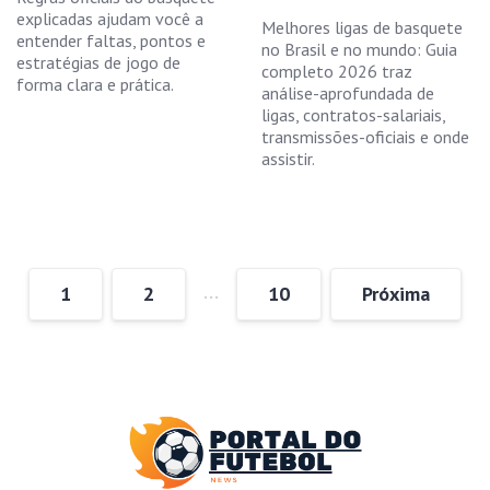
explicadas ajudam você a
Melhores ligas de basquete
entender faltas, pontos e
no Brasil e no mundo: Guia
estratégias de jogo de
completo 2026 traz
forma clara e prática.
análise-aprofundada de
ligas, contratos-salariais,
transmissões-oficiais e onde
assistir.
…
1
2
10
Próxima