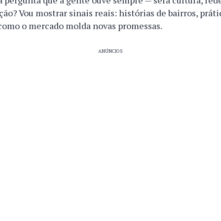
 pergunta que a gente ouve sempre — será cultura, rede
ão? Vou mostrar sinais reais: histórias de bairros, práti
como o mercado molda novas promessas.
ANÚNCIOS