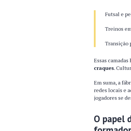
Futsal e p
Treinos em
Transição 
Essas camadas 
craques
. Cultu
Em suma, a fábr
redes locais e 
jogadores se d
O papel d
formado