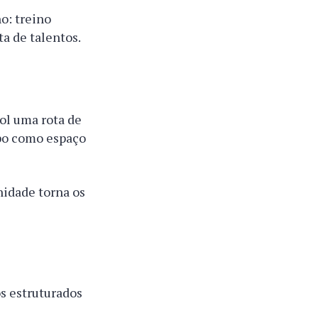
o: treino
ta de talentos.
bol uma rota de
po como espaço
nidade torna os
s estruturados