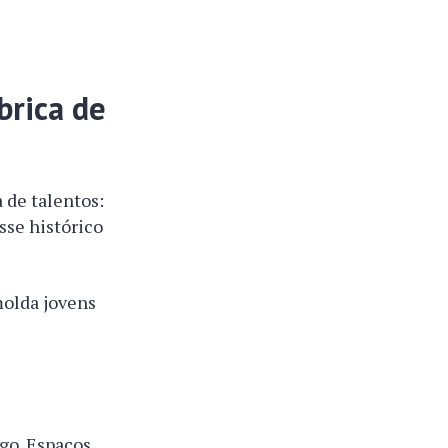
brica de
a de talentos:
sse histórico
molda jovens
ogo. Espaços