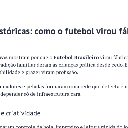
stóricas: como o futebol virou fá
icas
mostram por que o
Futebol Brasileiro
virou fábric
tradição familiar deram às crianças prática desde cedo. E
bilidade e prazer viram profissão.
s amadores e peladas formaram uma rede que detecta e 
epender só de infraestrutura cara.
 e criatividade
naram controle de bola, improviso e leitura rápida do j