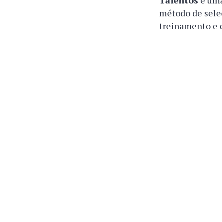
Talentos
é uma
método de seleç
treinamento e 