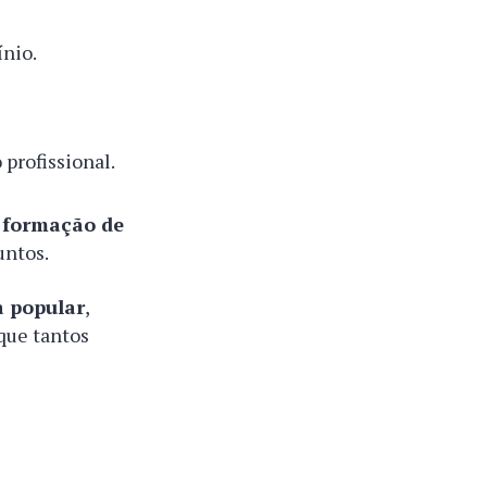
ínio.
 profissional.
à
formação de
untos.
a popular
,
 que tantos