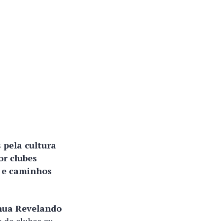
 pela cultura
or clubes
s e caminhos
inua Revelando