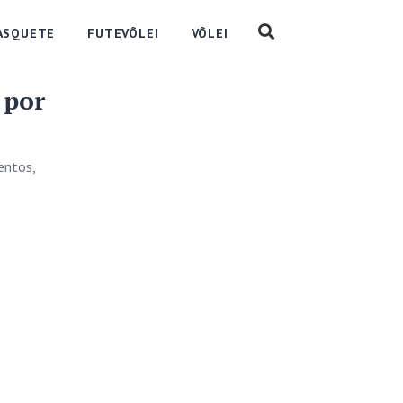
ASQUETE
FUTEVÔLEI
VÔLEI
 por
entos,