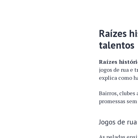
Raízes hi
talentos
Raízes histór
jogos de rua e 
explica como ha
Bairros, clube
promessas sem d
Jogos de rua
As peladas ensi