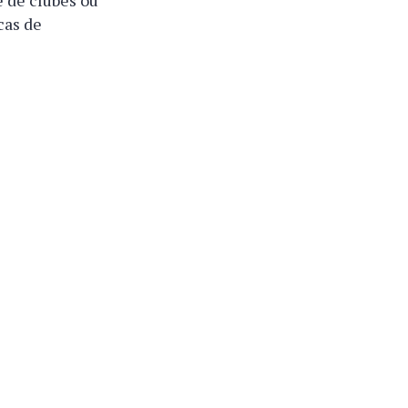
 de clubes ou
cas de