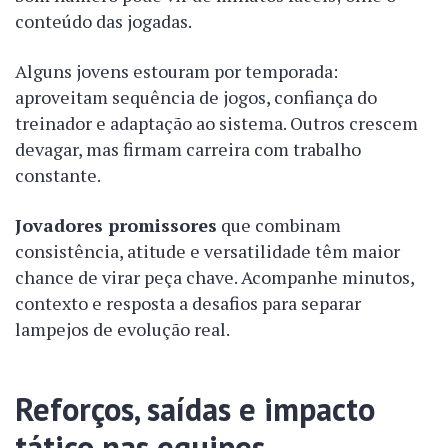
conteúdo das jogadas.
Alguns jovens estouram por temporada:
aproveitam sequência de jogos, confiança do
treinador e adaptação ao sistema. Outros crescem
devagar, mas firmam carreira com trabalho
constante.
Jovadores promissores
que combinam
consistência, atitude e versatilidade têm maior
chance de virar peça chave. Acompanhe minutos,
contexto e resposta a desafios para separar
lampejos de evolução real.
Reforços, saídas e impacto
tático nas equipes