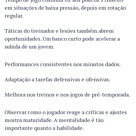
em situações de baixa pressão, depois em rotação
regular.
Táticas do treinador e lesões também abrem
oportunidades. Um banco curto pode acelerar a
subida de um jovem.
Performances consistentes nos minutos dados.
Adaptação a tarefas defensivas e ofensivas.
Melhora nos treinos e nos jogos de pré-temporada.
Observar como o jogador reage a críticas e ajustes
mostra maturidade. A mentalidade é tão
importante quanto a habilidade.