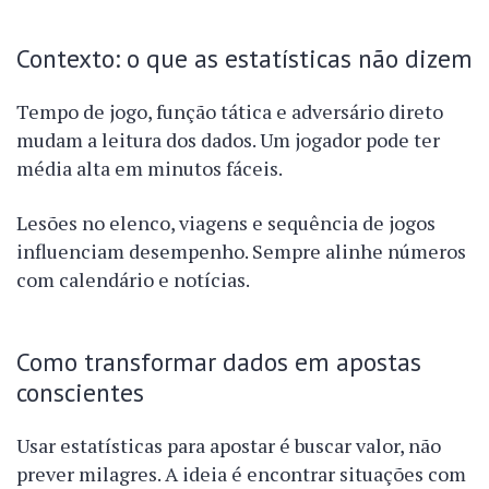
Contexto: o que as estatísticas não dizem
Tempo de jogo, função tática e adversário direto
mudam a leitura dos dados. Um jogador pode ter
média alta em minutos fáceis.
Lesões no elenco, viagens e sequência de jogos
influenciam desempenho. Sempre alinhe números
com calendário e notícias.
Como transformar dados em apostas
conscientes
Usar estatísticas para apostar é buscar valor, não
prever milagres. A ideia é encontrar situações com