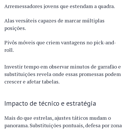
Arremessadores jovens que estendam a quadra.
Alas versáteis capazes de marcar múltiplas
posições.
Pivôs móveis que criem vantagens no pick-and-
roll.
Investir tempo em observar minutos de garrafão e
substituições revela onde essas promessas podem
crescer e afetar tabelas.
Impacto de técnico e estratégia
Mais do que estrelas, ajustes táticos mudam o
panorama. Substituições pontuais, defesa por zona