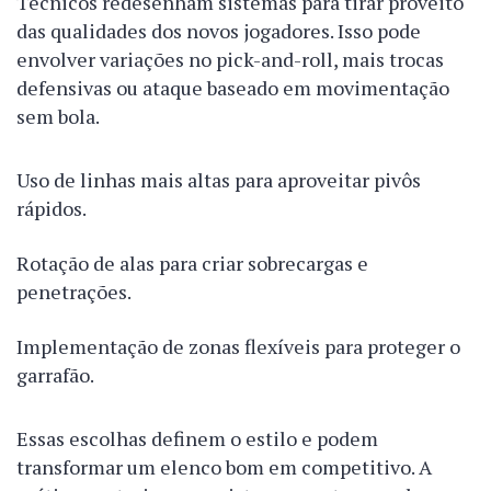
Técnicos redesenham sistemas para tirar proveito
das qualidades dos novos jogadores. Isso pode
envolver variações no pick-and-roll, mais trocas
defensivas ou ataque baseado em movimentação
sem bola.
Uso de linhas mais altas para aproveitar pivôs
rápidos.
Rotação de alas para criar sobrecargas e
penetrações.
Implementação de zonas flexíveis para proteger o
garrafão.
Essas escolhas definem o estilo e podem
transformar um elenco bom em competitivo. A