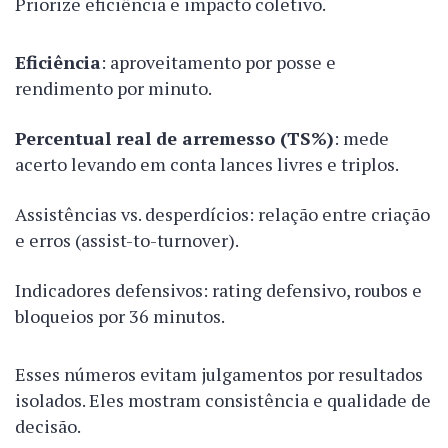
Priorize eficiência e impacto coletivo.
Eficiência
: aproveitamento por posse e
rendimento por minuto.
Percentual real de arremesso (TS%)
: mede
acerto levando em conta lances livres e triplos.
Assistências vs. desperdícios: relação entre criação
e erros (assist-to-turnover).
Indicadores defensivos: rating defensivo, roubos e
bloqueios por 36 minutos.
Esses números evitam julgamentos por resultados
isolados. Eles mostram consistência e qualidade de
decisão.