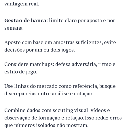
vantagem real.
Gestão de banca
: limite claro por aposta e por
semana.
Aposte com base em amostras suficientes, evite
decisões por um ou dois jogos.
Considere matchups: defesa adversária, ritmo e
estilo de jogo.
Use linhas do mercado como referência, busque
discrepâncias entre análise e cotação.
Combine dados com scouting visual: vídeos e
observação de formação e rotação. Isso reduz erros
que números isolados não mostram.