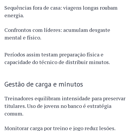
Sequências fora de casa: viagens longas roubam
energia.
Confrontos com líderes: acumulam desgaste
mental e físico.
Períodos assim testam preparação física e
capacidade do técnico de distribuir minutos.
Gestão de carga e minutos
Treinadores equilibram intensidade para preservar
titulares. Uso de jovens no banco é estratégia
comum.
Monitorar carga por treino e jogo reduz lesões.