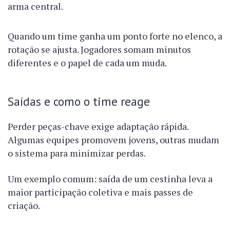
arma central.
Quando um time ganha um ponto forte no elenco, a
rotação se ajusta. Jogadores somam minutos
diferentes e o papel de cada um muda.
Saídas e como o time reage
Perder peças-chave exige adaptação rápida.
Algumas equipes promovem jovens, outras mudam
o sistema para minimizar perdas.
Um exemplo comum: saída de um cestinha leva a
maior participação coletiva e mais passes de
criação.