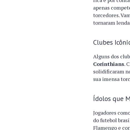
rica e por cont
apenas compete
torcedores. Vam
tornaram lendas
Clubes Icôni
Alguns dos club
Corinthians
. 
solidificaram n
sua imensa torc
Ídolos que 
Jogadores com
do futebol bras
Flamengo e cons