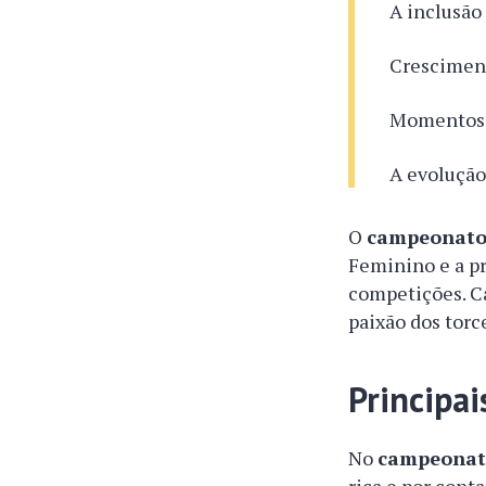
A inclusão
Cresciment
Momentos i
A evolução
O
campeonato 
Feminino e a p
competições. Ca
paixão dos torc
Principai
No
campeonato