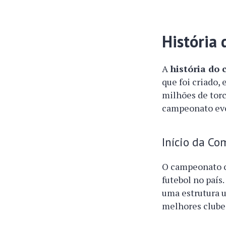
História
A
história do 
que foi criado, 
milhões de tor
campeonato evo
Início da Co
O campeonato c
futebol no país
uma estrutura u
melhores clube