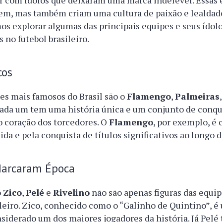
ar com ídolos que deixaram uma marca indelével. Essas
m, mas também criam uma cultura de paixão e lealdad
os explorar algumas das principais equipes e seus ídol
 no futebol brasileiro.
cos
es mais famosos do Brasil são o
Flamengo
,
Palmeiras
Cada um tem uma história única e um conjunto de conqu
o coração dos torcedores. O
Flamengo
, por exemplo, é
ida e pela conquista de títulos significativos ao longo d
Marcaram Época
o
Zico
,
Pelé
e
Rivelino
não são apenas figuras das equip
ileiro. Zico, conhecido como o “Galinho de Quintino”, 
iderado um dos maiores jogadores da história. Já Pelé