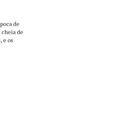
época de
a cheia de
, e os