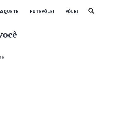
ASQUETE
FUTEVÔLEI
VÔLEI
você
se