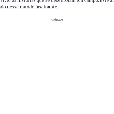
 viver as histórias que se desenrolam em campo. Este ar
ndo nesse mundo fascinante.
ANÚNCIOS