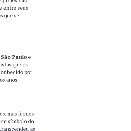
 equipes não
e entre seus
os que se
,
São Paulo
e
istas que os
 conhecido por
os anos.
es, mas ícones
é um símbolo do
 transcendeu as