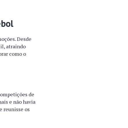
ebol
emoções. Desde
il, atraindo
orar como o
competições de
nais e não havia
e reunisse os