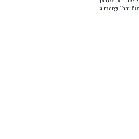
pelo seu time e
a mergulhar fu