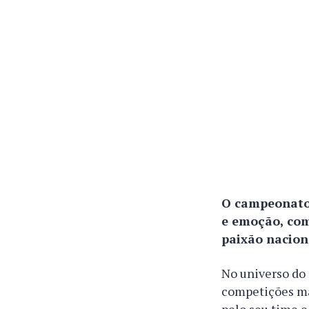
O campeonato 
e emoção, com
paixão nacion
No universo do 
competições ma