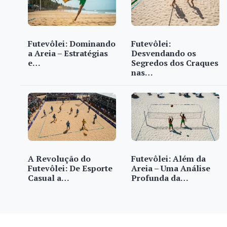
Futevôlei: Dominando
Futevôlei:
a Areia – Estratégias
Desvendando os
e…
Segredos dos Craques
nas…
A Revolução do
Futevôlei: Além da
Futevôlei: De Esporte
Areia – Uma Análise
Casual a…
Profunda da…