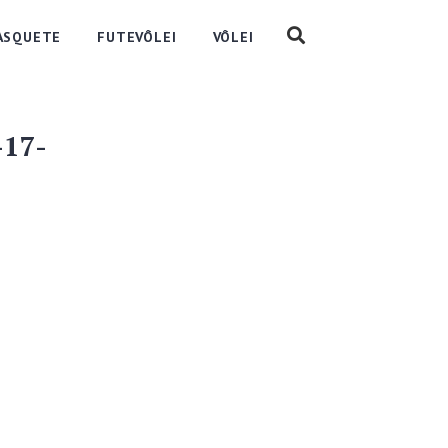
ASQUETE
FUTEVÔLEI
VÔLEI
-17-