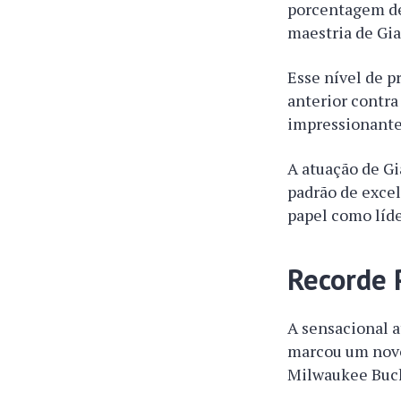
porcentagem de
maestria de Gia
Esse nível de p
anterior contr
impressionant
A atuação de G
padrão de excel
papel como líde
Recorde 
A sensacional 
marcou um novo
Milwaukee Buc