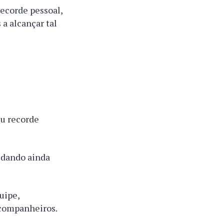
recorde pessoal,
a alcançar tal
eu recorde
lidando ainda
uipe,
 companheiros.