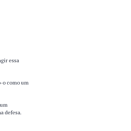
gir essa
do-o como um
é um
a defesa.