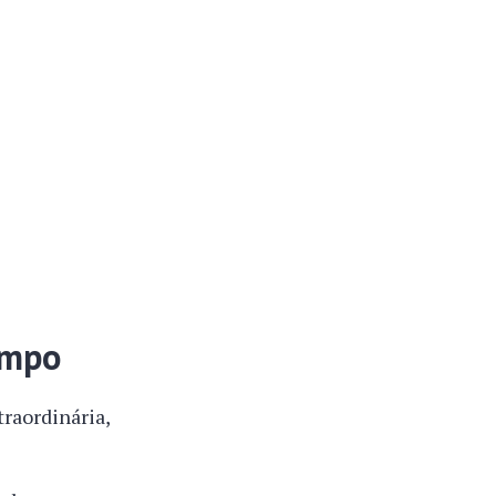
nmpo
raordinária,