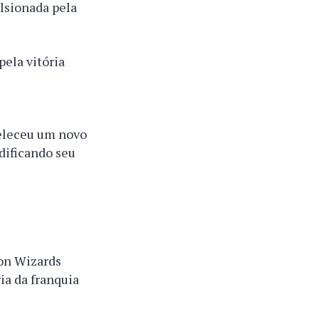
lsionada pela
pela vitória
beleceu um novo
dificando seu
on Wizards
a da franquia