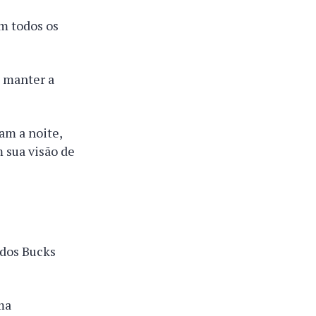
m todos os
a manter a
am a noite,
 sua visão de
 dos Bucks
ma